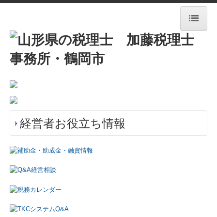
HOME
事務所紹介
新着情報
経営理念
経営者お役立ち情報
業務案内
交通案内
料金について
セミナー・公募情報
ちょっと一息・・・