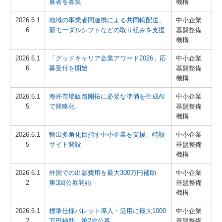
展者を募集
機構
2026.6.1
地域の事業者間連携による共同輸配送、
中小企業
6
新モーダルシフトなどの取り組みを支援
基盤整備
機構
2026.6.1
「グッドキャリア企業アワード2026」応
中小企業
6
募受付を開始
基盤整備
機構
2026.6.1
海外市場販路開拓に必要な準備を生成AI
中小企業
5
で簡略化
基盤整備
機構
2026.6.1
輸出多角化目指す中小企業を支援、特設
中小企業
5
サイト開設
基盤整備
機構
2026.6.1
外国での出願費用を最大300万円補助
中小企業
2
第3回公募開始
基盤整備
機構
2026.6.1
標準仕様パレット導入・活用に最大1000
中小企業
2
万円補助 第2次公募
基盤整備