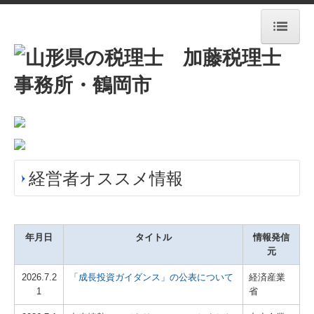
HOME
事務所紹介
新着情報
経営理念
経営者オススメ情報
業務案内
交通案内
年月日
タイトル
情報発信
料金について
元
2026.7.2
「成長投資ガイダンス」の公表について
経済産業
セミナー・公募情報
1
省
ちょっと一息・・・