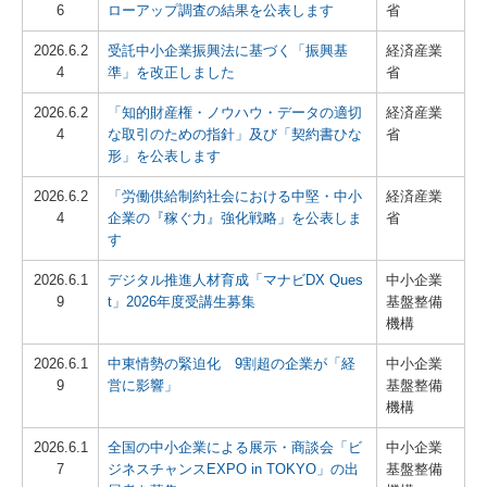
6
ローアップ調査の結果を公表します
省
2026.6.2
受託中小企業振興法に基づく「振興基
経済産業
4
準」を改正しました
省
2026.6.2
「知的財産権・ノウハウ・データの適切
経済産業
4
な取引のための指針」及び「契約書ひな
省
形」を公表します
2026.6.2
「労働供給制約社会における中堅・中小
経済産業
4
企業の『稼ぐ力』強化戦略」を公表しま
省
す
2026.6.1
デジタル推進人材育成「マナビDX Ques
中小企業
9
t」2026年度受講生募集
基盤整備
機構
2026.6.1
中東情勢の緊迫化 9割超の企業が「経
中小企業
9
営に影響」
基盤整備
機構
2026.6.1
全国の中小企業による展示・商談会「ビ
中小企業
7
ジネスチャンスEXPO in TOKYO」の出
基盤整備