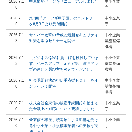
2026.7.1
中東情勢ページをリニューアルしました
中小企業
6
庁
☆FX4 クラウドのご紹介
2026.7.1
第7回「アトツギ甲子園」のエントリー
中小企業
5
を8月3日より受付開始
庁
☆e21まいスターのご紹介
2026.7.1
サイバー攻撃の脅威と最新セキュリティ
中小企業
これまで開催したセミナー
3
対策を学ぶセミナーを開催
基盤整備
機構
お問合せ
2026.7.1
【ビジネスQ&A】賃上げを検討していま
中小企業
3
す。ベースアップ、定期昇給、賞与アッ
基盤整備
関連リンク
プの違いと選び方を教えてください。
機構
リンク集
2026.7.1
社会課題解決の担い手応援セミナーをオ
中小企業
0
ンラインで開催
基盤整備
機構
2026.7.1
株式会社全東信の破産手続開始を踏まえ
中小企業
0
た金融上の対応について要請しました
庁
2026.7.1
全東信の破産手続開始により影響を受け
中小企業
0
る中小企業・小規模事業者への支援を実
庁
施します