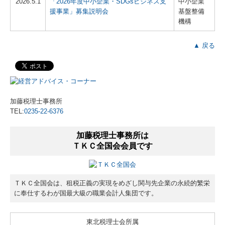
2026.5.1
「2026年度中小企業・SDGsビジネス支
中小企業
援事業」募集説明会
基盤整備
機構
▲ 戻る
加藤税理士事務所
TEL:
0235-22-6376
加藤税理士事務所は
ＴＫＣ全国会会員です
ＴＫＣ全国会は、租税正義の実現をめざし関与先企業の永続的繁栄
に奉仕するわが国最大級の職業会計人集団です。
東北税理士会所属