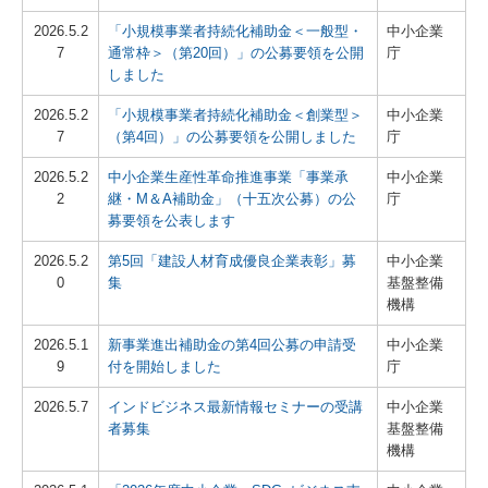
2026.5.2
「小規模事業者持続化補助金＜一般型・
中小企業
7
通常枠＞（第20回）」の公募要領を公開
庁
しました
2026.5.2
「小規模事業者持続化補助金＜創業型＞
中小企業
7
（第4回）」の公募要領を公開しました
庁
2026.5.2
中小企業生産性革命推進事業「事業承
中小企業
2
継・M＆A補助金」（十五次公募）の公
庁
募要領を公表します
2026.5.2
第5回「建設人材育成優良企業表彰」募
中小企業
0
集
基盤整備
機構
2026.5.1
新事業進出補助金の第4回公募の申請受
中小企業
9
付を開始しました
庁
2026.5.7
インドビジネス最新情報セミナーの受講
中小企業
者募集
基盤整備
機構