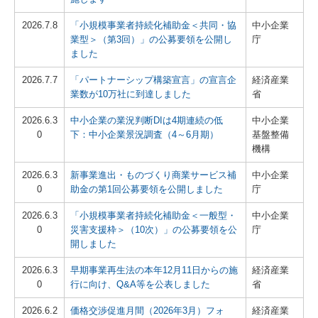
2026.7.8
「小規模事業者持続化補助金＜共同・協
中小企業
業型＞（第3回）」の公募要領を公開し
庁
ました
2026.7.7
「パートナーシップ構築宣言」の宣言企
経済産業
業数が10万社に到達しました
省
2026.6.3
中小企業の業況判断DIは4期連続の低
中小企業
0
下：中小企業景況調査（4～6月期）
基盤整備
機構
2026.6.3
新事業進出・ものづくり商業サービス補
中小企業
0
助金の第1回公募要領を公開しました
庁
2026.6.3
「小規模事業者持続化補助金＜一般型・
中小企業
0
災害支援枠＞（10次）」の公募要領を公
庁
開しました
2026.6.3
早期事業再生法の本年12月11日からの施
経済産業
0
行に向け、Q&A等を公表しました
省
2026.6.2
価格交渉促進月間（2026年3月）フォ
経済産業