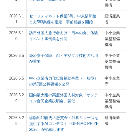
機構
2026.6.1
セーフティネット保証5号、中東情勢踏
経済産業
1
まえ583業種を指定、事前相談を開始
省
2026.6.1
訪日外国人旅行者向け「日本の食」体験
中小企業
0
イベント事例集を公開
基盤整備
機構
2026.6.5
経済安全保障、AI・デジタル技術の活用
中小企業
が重要
基盤整備
機構
2026.6.5
中小企業省力化投資補助事業（一般型）
中小企業
の第7回公募要領を公開
庁
2026.5.2
国内最大級の高度外国人材対象「オンラ
中小企業
9
イン合同企業説明会」開催
基盤整備
機構
2026.5.2
総額約10億円の懸賞金・計算リソースを
経済産業
9
提供するAIコンテスト「GENIAC-PRIZE
省
2026」が始動します