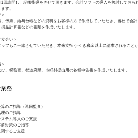
月1回訪問し、記帳指導をさせて頂きます。会計ソフトの導入を検討しておら
きます。
行＞
帳、伝票、給与台帳などの資料をお客様の方で作成していただき、当社で会計
、損益計算書などの書類を作成いたします。
査立会い＞
タッフもご一緒させていただき、本来支払うべ き税金以上に請求されること
務＞
及び、税務署、都道府県、市町村提出用の各種申告書を作成いたします。
計業務
決算のご指導（巡回監査）
処理のご指導
システム導入のご支援
事前対策のご指導
に関するご支援