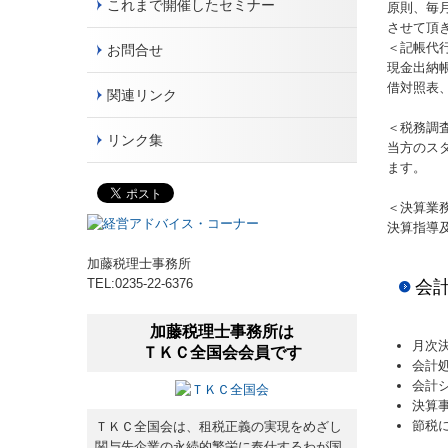
これまで開催したセミナー
原則、毎
させて頂
＜記帳代
お問合せ
現金出納
借対照表
関連リンク
＜税務調
リンク集
当方のス
ます。
＜決算業
決算指導
加藤税理士事務所
TEL:
0235-22-6376
会
加藤税理士事務所は
月次
ＴＫＣ全国会会員です
会計
会計
決算
節税
ＴＫＣ全国会は、租税正義の実現をめざし
関与先企業の永続的繁栄に奉仕するわが国