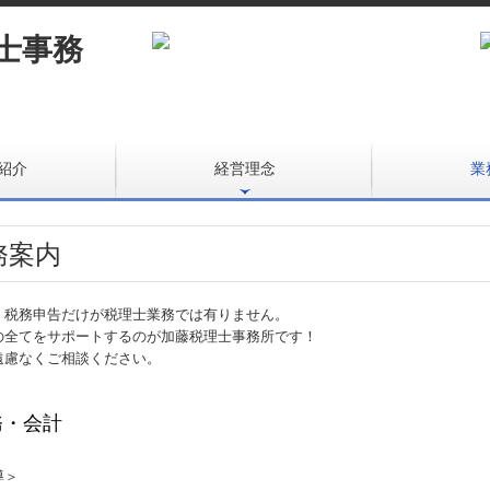
紹介
経営理念
業
務案内
・税務申告だけが税理士業務では有りません。
の全てをサポートするのが加藤税理士事務所です！
遠慮なくご相談ください。
務・会計
導＞