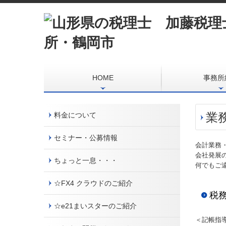
HOME
事務所
新着情報
業
料金について
セミナー・公募情報
会計業務
会社発展
ちょっと一息・・・
何でもご
☆FX4 クラウドのご紹介
税
☆e21まいスターのご紹介
＜記帳指