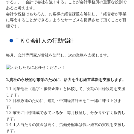
する」、「会計で会社を強くする」ことが会計事務所の重要な役割で
あると考えます。
☆FX4 クラウドのご紹介
会計や税務はもちろん、お客様の経営課題を解決し、「経営者が事業
に専念することができる」ようなサービスを提供させて頂くことが目
標です。
☆e21まいスターのご紹介
これまで開催したセミナー
ＴＫＣ会計人の行動指針
お問合せ
毎月、会計専門家が貴社を訪問し、次の業務を支援します。
関連リンク
リンク集
1.貴社の永続的な繁栄のために、活力を生む経営革新を支援します。
1-1.同業他社（黒字・優良企業）と比較して、次期の目標設定を支援
します。
1-2.目標必達のために、短期・中期経営計画をご一緒に練り上げま
す。
1-3.確実に目標達成できているか、毎月検証し、分かりやすく報告し
ます。
1-4.１人当たりの賃金は高く、労働分配率は低い経営の実現を支援し
ます。