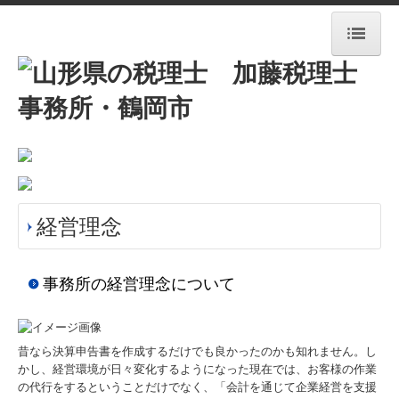
HOME
事務所紹介
新着情報
経営理念
経営理念
業務案内
交通案内
事務所の経営理念について
料金について
昔なら決算申告書を作成するだけでも良かったのかも知れません。し
セミナー・公募情報
かし、経営環境が日々変化するようになった現在では、お客様の作業
の代行をするということだけでなく、「会計を通じて企業経営を支援
ちょっと一息・・・