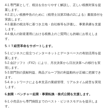
4-1.専門家として、税法を分かりやすく解説し、正しい税務対策を提
案します。
4-2.正しい税務申告のために（税理士法第33条の2による）書面添付を
実践します。
4-3.最新の税法等に基づき土地・自社株等を評価し、事業承継を支援
します。
4-4.個人の財産運用における税務上のご質問にも的確にお答えしま
す。
5.ＩＴ経営革命をサポートします。
5-1.ビジネスに役立つインターネットとデータベースの有効活用を提
案します。
5-2.会計ソフト（FX2）により、月次決算から日次決算への移行を実
現します。
5-3.部門別の貢献利益、商品グループ別の利益動向が正確に把握でき
ます。
5-4.ネットワークによる本支店の業績管理、リアルタイム経営を実現
します。
6.創業・ベンチャー起業・事業転換・株式公開を支援します。
6-1.小売店から専門病院までのベスト・ビジネスモデルを提示しま
す。