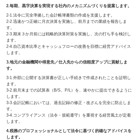
2.毎期、黒字決算を実現する社内のメカニズムづくりを提案します。
2-1.法令に完全準拠した会計帳簿書類の作成を支援します。
2-2.迅速かつ正確に月次決算を実施し、前月までの業績を報告しま
す。
2-3.期末３か月前には戦略的決算対策を実施し、次の打ち手を検討し
ます。
2-4.自己資本比率とキャッシュフローの改善を目標に経営アドバイス
します。
3.地元の金融機関や得意先／仕入先からの信頼度アップに貢献しま
す。
3-1.外部に公開する決算書が正しい手続きで作成されたことを証明し
ます。
3-2.前月末までの試算表（B/S、P/L）を、速やかに提出できるように
します。
3-3.会計記帳においては、過去記録の修正・改ざんを完全に防止しま
す。
3-4.コンプライアンス（法令・規範遵守）を重視する経営風土が定着
します。
4.税務のプロフェッショナルとして法令に基づく的確なアドバイスを
します。