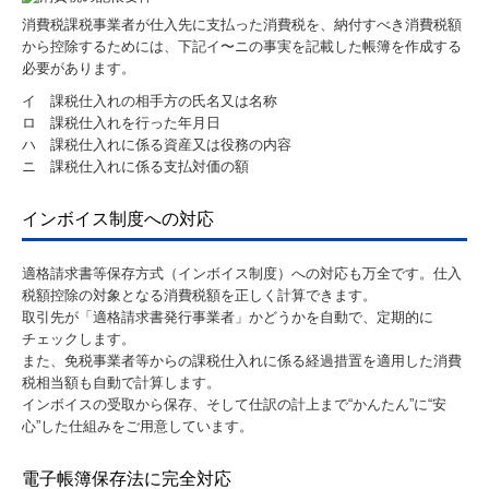
消費税課税事業者が仕入先に支払った消費税を、納付すべき消費税額
から控除するためには、下記イ〜ニの事実を記載した帳簿を作成する
必要があります。
イ 課税仕入れの相手方の氏名又は名称
ロ 課税仕入れを行った年月日
ハ 課税仕入れに係る資産又は役務の内容
ニ 課税仕入れに係る支払対価の額
インボイス制度への対応
適格請求書等保存方式（インボイス制度）への対応も万全です。仕入
税額控除の対象となる消費税額を正しく計算できます。
取引先が「適格請求書発行事業者」かどうかを自動で、定期的に
チェックします。
また、免税事業者等からの課税仕入れに係る経過措置を適用した消費
税相当額も自動で計算します。
インボイスの受取から保存、そして仕訳の計上まで“かんたん”に“安
心”した仕組みをご用意しています。
電子帳簿保存法に完全対応