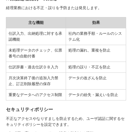
経理業務における不正・誤りを予防または発見します。
主な機能
効果
仕訳入力、出納処理に対する承
社内の業務手順・ルールのシス
認機能
テム化
未処理データのチェック、伝票
処理の漏れ、重複を防止
番号の自動付番
仕訳辞書・過去仕訳ＤＢ入力
処理の誤り・不正を防止
月次決算終了後の追加入力禁
データの改ざんを防止
止、訂正削除履歴の保存
重要なデータへのアクセス制限
データの紛失・漏えいを防止
セキュリティポリシー
不正なアクセスやなりすましを防止するため、ユーザ認証に関するセ
キュリティポリシーを設定できます。