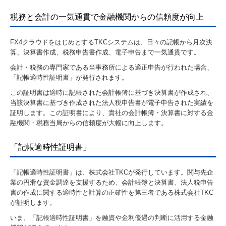
税務と会計の一気通貫で金融機関からの信頼度が向上
FX4クラウドをはじめとするTKCシステムは、日々の記帳から月次決
算、決算書作成、税務申告書作成、電子申告まで一気通貫です。
会計・税務の専門家である当事務所による適正申告が行われた場合、
「記帳適時性証明書」が発行されます。
この証明書は適時に記帳された会計帳簿に基づき決算書が作成され、
当該決算書に基づき作成された法人税申告書が電子申告された実績を
証明します。この証明書により、貴社の会計帳簿・決算書に対する金
融機関・税務当局からの信頼度が大幅に向上します。
「記帳適時性証明書」
「記帳適時性証明書」は、株式会社TKCが発行しています。関与先企
業の円滑な資金調達を支援するため、会計帳簿と決算書、法人税申告
書の作成に関する適時性と計算の正確性を第三者である株式会社TKC
が証明します。
いま、「記帳適時性証明書」を融資や金利優遇の判断に活用する金融