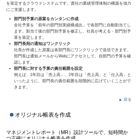
を策定するクラウドシステムです。貴社の業績管理体制の構築を強力
にご支援します。
部門別予算の原案をカンタンに作成
全社予算を「前年の部門別実績構成比」で各部門に自動割当てし
ます。割当て後の部門別予算を修正し、社長が考える・部門別予
算を策定します。
部門長宛の通知はワンクリック
社長が作成した原案は各部門長にワンクリックで送信できます。
部門長は通知メールからWebにアクセスして、自部門の予算を確
認します。
部門長に対する予算の責任範囲を設定
例えば、1年目は「売上高」、2年目は「売上高」と「仕入高」と
いったように、部門長の責任範囲を段階的に広げていくことがで
きます。
▲
戻る
オリジナル帳表を作成
マネジメントレポート（MR）設計ツールで、短時間か
つ正確にオリジナル帳表を作成