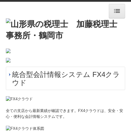
HOME
事務所紹介
新着情報
経営理念
統合型会計情報システム FX4クラ
業務案内
ウド
交通案内
料金について
全ての支店から最新業績が確認できます。FX4クラウドは、安全・安
心・便利な会計情報システムです。
セミナー・公募情報
ちょっと一息・・・