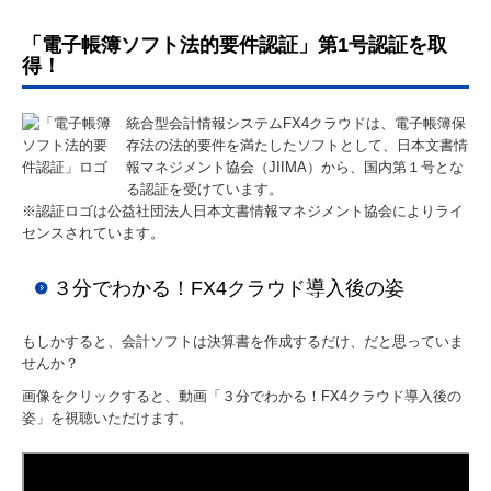
「電子帳簿ソフト法的要件認証」第1号認証を取
☆FX4 クラウドのご紹介
得！
☆e21まいスターのご紹介
統合型会計情報システムFX4クラウドは、電子帳簿保
これまで開催したセミナー
存法の法的要件を満たしたソフトとして、日本文書情
報マネジメント協会（JIIMA）から、国内第１号とな
る認証を受けています。
お問合せ
※認証ロゴは公益社団法人日本文書情報マネジメント協会によりライ
センスされています。
関連リンク
３分でわかる！FX4クラウド導入後の姿
リンク集
もしかすると、会計ソフトは決算書を作成するだけ、だと思っていま
せんか？
画像をクリックすると、動画「３分でわかる！FX4クラウド導入後の
姿」を視聴いただけます。