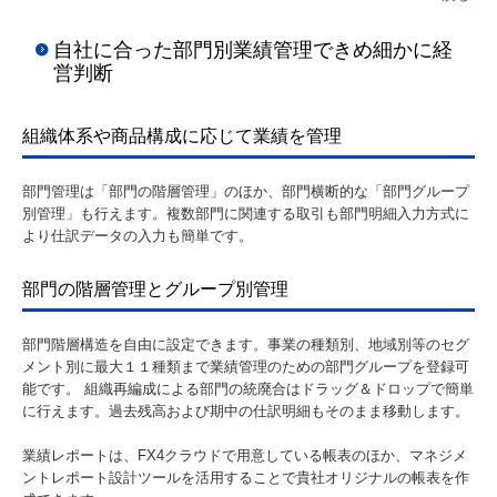
自社に合った部門別業績管理できめ細かに経
営判断
組織体系や商品構成に応じて業績を管理
部門管理は「部門の階層管理」のほか、部門横断的な「部門グループ
別管理」も行えます。複数部門に関連する取引も部門明細入力方式に
より仕訳データの入力も簡単です。
部門の階層管理とグループ別管理
部門階層構造を自由に設定できます。事業の種類別、地域別等のセグ
メント別に最大１１種類まで業績管理のための部門グループを登録可
能です。 組織再編成による部門の統廃合はドラッグ＆ドロップで簡単
に行えます。過去残高および期中の仕訳明細もそのまま移動します。
業績レポートは、FX4クラウドで用意している帳表のほか、マネジメ
ントレポート設計ツールを活用することで貴社オリジナルの帳表を作