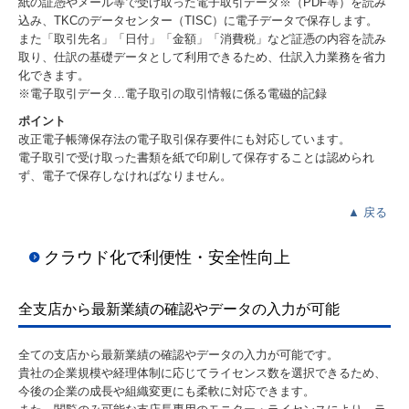
紙の証憑やメール等で受け取った電子取引データ※（PDF等）を読み
込み、TKCのデータセンター（TISC）に電子データで保存します。
また「取引先名」「日付」「金額」「消費税」など証憑の内容を読み
取り、仕訳の基礎データとして利用できるため、仕訳入力業務を省力
化できます。
※電子取引データ…電子取引の取引情報に係る電磁的記録
ポイント
改正電子帳簿保存法の電子取引保存要件にも対応しています。
電子取引で受け取った書類を紙で印刷して保存することは認められ
ず、電子で保存しなければなりません。
▲
戻る
クラウド化で利便性・安全性向上
全支店から最新業績の確認やデータの入力が可能
全ての支店から最新業績の確認やデータの入力が可能です。
貴社の企業規模や経理体制に応じてライセンス数を選択できるため、
今後の企業の成長や組織変更にも柔軟に対応できます。