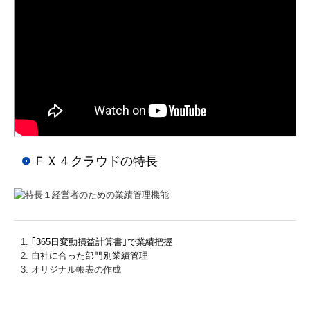
ＦＸ４クラウドの特長
｢365日変動損益計算書｣で業績把握
自社に合った部門別業績管理
オリジナル帳表の作成