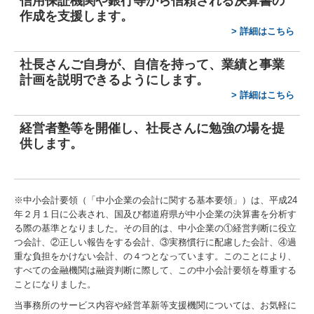
信用保証機関や銀行等から信頼される決算書の
作成を支援します。
>
詳細はこちら
社長さんご自身が、自信を持って、業績と事業
計画を説明できるようにします。
>
詳細はこちら
経営者塾等を開催
し、
社長さんに勉強の場を提
供します。
※中小会計要領（「中小企業の会計に関する基本要領」）は、平成24
年２月１日に公表され、国及び都道府県が中小企業の決算書を分析す
る際の基準となりました。その目的は、中小企業の①経営判断に役立
つ会計、②正しい報告をする会計、③実務慣行に配慮した会計、④過
重な負担をかけない会計、の４つとなっています。このことにより、
すべての金融機関は融資判断に際して、この中小会計要領を尊重する
ことになりました。
当事務所のサービス内容や経営革新等支援機関については、お気軽に