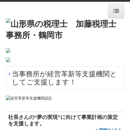
HOME
事務所紹介
新着情報
経営理念
当事務所が経営革新等支援機関と
業務案内
してご支援します！
交通案内
料金について
セミナー・公募情報
社長さんの“夢の実現”に向けて
事業計画の策定
を支援します。
ちょっと一息・・・
>
詳細はこちら