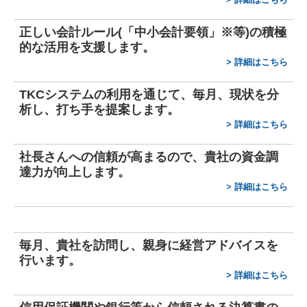
☆FX4 クラウドのご紹介
正しい会計ルール(「中小会計要領」※等)の積極
的な活用を支援します。
☆e21まいスターのご紹介
>
詳細はこちら
これまで開催したセミナー
TKCシステムの利用を通じて、毎月、現状を分
析し、打ち手を提案します。
お問合せ
>
詳細はこちら
関連リンク
社長さんへの信頼が高まるので、貴社の資金調
達力が向上します。
リンク集
>
詳細はこちら
毎月、貴社を訪問し、親身に経営アドバイスを
行います。
>
詳細はこちら