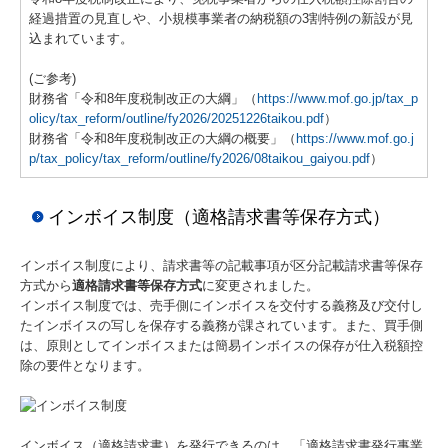
経過措置の見直しや、小規模事業者の納税額の3割特例の新設が見
込まれています。
☆FX4 クラウドのご紹介
(ご参考)
☆e21まいスターのご紹介
財務省「令和8年度税制改正の大綱」（
https://www.mof.go.jp/tax_p
olicy/tax_reform/outline/fy2026/20251226taikou.pdf
）
これまで開催したセミナー
財務省「令和8年度税制改正の大綱の概要」（
https://www.mof.go.j
p/tax_policy/tax_reform/outline/fy2026/08taikou_gaiyou.pdf
）
お問合せ
インボイス制度（適格請求書等保存方式）
関連リンク
インボイス制度により、請求書等の記載事項が区分記載請求書等保存
リンク集
方式から
適格請求書等保存方式
に変更されました。
インボイス制度では、売手側にインボイスを交付する義務及び交付し
たインボイスの写しを保存する義務が課されています。また、買手側
は、原則としてインボイスまたは簡易インボイスの保存が仕入税額控
除の要件となります。
インボイス（適格請求書）を発行できるのは、「適格請求書発行事業