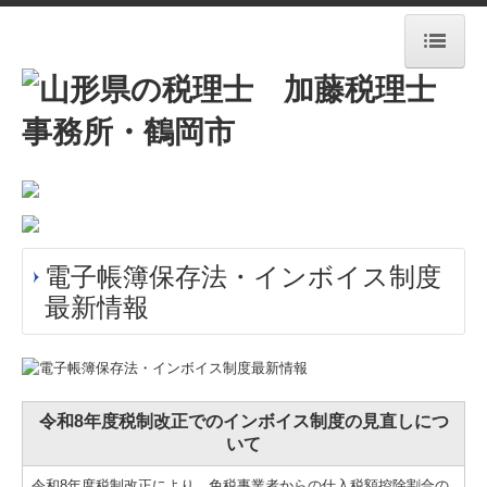
HOME
事務所紹介
新着情報
経営理念
電子帳簿保存法・インボイス制度
業務案内
最新情報
交通案内
料金について
令和8年度税制改正でのインボイス制度の見直しにつ
セミナー・公募情報
いて
ちょっと一息・・・
令和8年度税制改正により、免税事業者からの仕入税額控除割合の